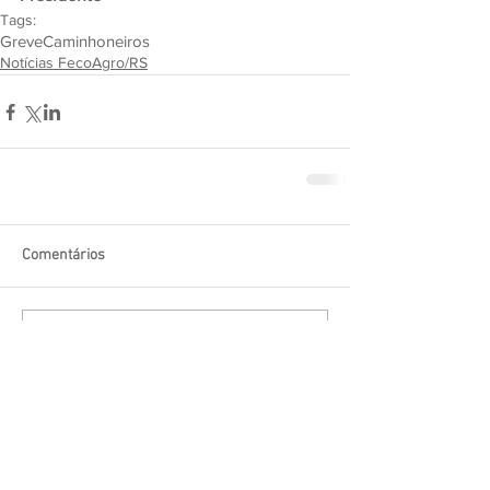
Tags:
Greve
Caminhoneiros
Notícias FecoAgro/RS
Comentários
Escreva um comentário
Procurar por tags
20 anos
50 anos
Adriano Borghetti