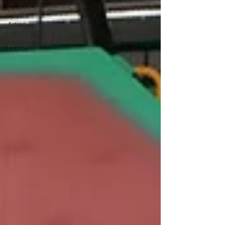
Cooperativismo
Artigo
Destaque
FecoAgro