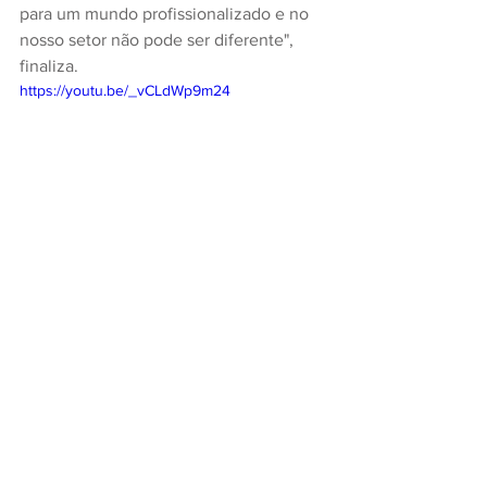
para um mundo profissionalizado e no 
nosso setor não pode ser diferente", 
finaliza.
https://youtu.be/_vCLdWp9m24
Notícias FecoAgro/RS
Comentários