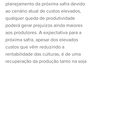
planejamento da próxima safra devido 
ao cenário atual de custos elevados, 
qualquer queda de produtividade 
poderá gerar prejuízos ainda maiores 
aos produtores. A expectativa para a 
próxima safra, apesar dos elevados 
custos que vêm reduzindo a 
rentabilidade das culturas, é de uma 
recuperação da produção tanto na soja 
como na cultura do milho no Estado.
Foto: Fagner Almeida/Divulgação
Texto: Nestor Tipa Júnior/AgroEffective