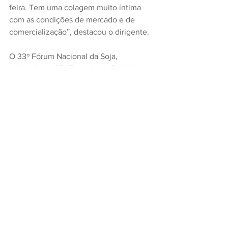
feira. Tem uma colagem muito íntima 
com as condições de mercado e de 
comercialização”, destacou o dirigente.
O 33º Fórum Nacional da Soja, 
realizado na 23ª Expodireto Cotrijal, em 
Não-Me-Toque, foi promovido pela 
FecoAgro/RS e Cotrijal, com patrocínio 
da CCGL.
Fotos: Nestor Tipa Júnior/AgroEffective
Texto: Ieda Risco/AgroEffective