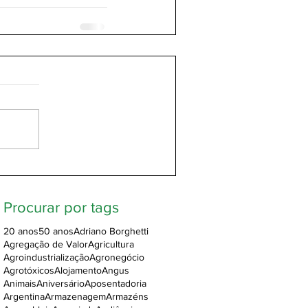
Procurar por tags
20 anos
50 anos
Adriano Borghetti
Agregação de Valor
Agricultura
Agroindustrialização
Agronegócio
Agrotóxicos
Alojamento
Angus
Animais
Aniversário
Aposentadoria
Argentina
Armazenagem
Armazéns