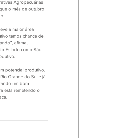
ativas Agropecuárias 
 que o mês de outubro 
ão.
teve a maior área 
tivo temos chance de, 
ando”, afirma, 
 do Estado como São 
odutivo.
m potencial produtivo. 
Rio Grande do Sul e já 
entando um bom 
ra está remetendo o 
aca.