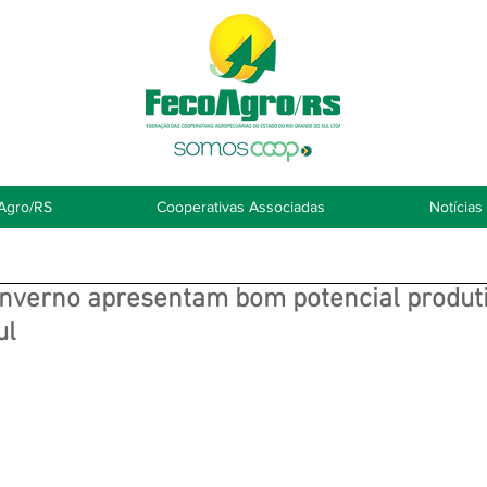
Agro/RS
Cooperativas Associadas
Notícias
inverno apresentam bom potencial produti
ul