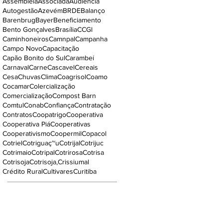
Assembleia
Associada
Audiência
Autogestão
Azevém
BRDE
Balanço
Barenbrug
Bayer
Beneficiamento
Bento Gonçalves
Brasília
CCGl
Caminhoneiros
Camnpal
Campanha
Campo Novo
Capacitação
Capão Bonito do Sul
Carambeí
Carnaval
Carne
Cascavel
Cereais
Cesa
Chuvas
Clima
Coagrisol
Coamo
Cocamar
Colercialização
Comercialização
Compost Barn
Comtul
Conab
Confiança
Contratação
Contratos
Coopatrigo
Cooperativa
Cooperativa Piá
Cooperativas
Cooperativismo
Coopermil
Copacol
Cotriel
Cotriguaç~u
Cotrijal
Cotrijuc
Cotrimaio
Cotripal
Cotrirosa
Cotrisa
Cotrisoja
Cotrisoja,
Crissiumal
Crédito Rural
Cultivares
Curitiba