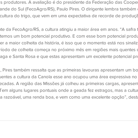
os produtores. A avaliação é do presidente da Federação das Cooper
ande do Sul (FecoAgro/RS), Paulo Pires. O dirigente lembra também
 cultura do trigo, que vem em uma expectativa de recorde de produç
e da FecoAgro/RS, a cultura atingiu a maior área em anos. “A safra 
temos um bom potencial produtivo. E com esse bom potencial produ
er a maior colheita da história, é isso que o momento está nos sinaliz
ríodo de colheita começa no próximo mês em regiões mais quentes
zaga e Santa Rosa e que estas apresentam um excelente potencial pr
, Pires também ressalta que as primeiras lavouras apresentam um bo
uentes a cultura da Canola esse ano ocupou uma área expressiva no 
cadas. A região das Missões já colheu as primeiras cargas, apres
 Tem alguns lugares pontuais onde a geada fez estragos, mas a cultu
a razoável, uma renda boa, e vem como uma excelente opção”, dest