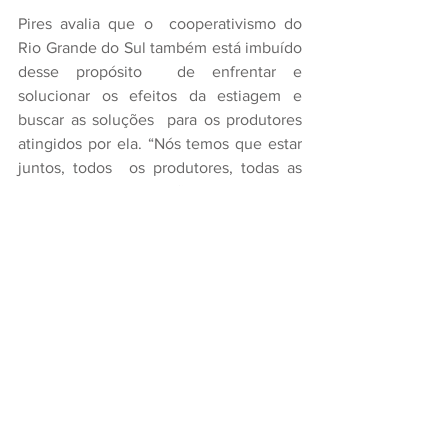
Pires avalia que o  cooperativismo do 
Rio Grande do Sul também está imbuído 
desse propósito  de enfrentar e 
solucionar os efeitos da estiagem e 
buscar as soluções  para os produtores 
atingidos por ela. “Nós temos que estar 
juntos, todos  os produtores, todas as 
entidades, para que ações nesse sentido 
sejam  tomadas e que o agro não pare, 
porque o produtor não pode parar”,  
finaliza. 
Comentários