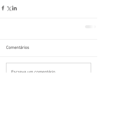
Comentários
Escreva um comentário
Procurar por tags
20 anos
50 anos
Adriano Borghetti
Agregação de Valor
Agricultura
Agroindustrialização
Agronegócio
Agrotóxicos
Alojamento
Angus
Animais
Aniversário
Aposentadoria
Argentina
Armazenagem