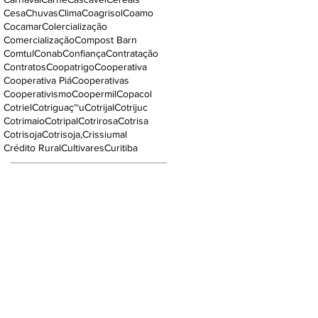
Cesa
Chuvas
Clima
Coagrisol
Coamo
Cocamar
Colercialização
Comercialização
Compost Barn
Comtul
Conab
Confiança
Contratação
Contratos
Coopatrigo
Cooperativa
Cooperativa Piá
Cooperativas
Cooperativismo
Coopermil
Copacol
Cotriel
Cotriguaç~u
Cotrijal
Cotrijuc
Cotrimaio
Cotripal
Cotrirosa
Cotrisa
Cotrisoja
Cotrisoja,
Crissiumal
Crédito Rural
Cultivares
Curitiba