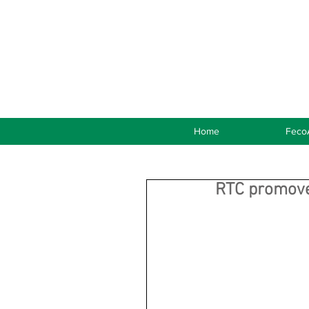
Home
Feco
RTC promove