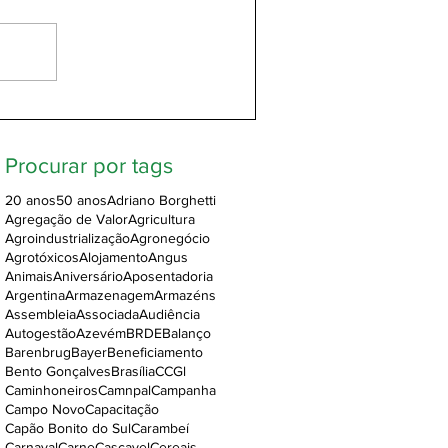
Procurar por tags
20 anos
50 anos
Adriano Borghetti
Agregação de Valor
Agricultura
Agroindustrialização
Agronegócio
Agrotóxicos
Alojamento
Angus
Animais
Aniversário
Aposentadoria
Argentina
Armazenagem
Armazéns
Assembleia
Associada
Audiência
Autogestão
Azevém
BRDE
Balanço
Barenbrug
Bayer
Beneficiamento
Bento Gonçalves
Brasília
CCGl
Caminhoneiros
Camnpal
Campanha
Campo Novo
Capacitação
Capão Bonito do Sul
Carambeí
Carnaval
Carne
Cascavel
Cereais