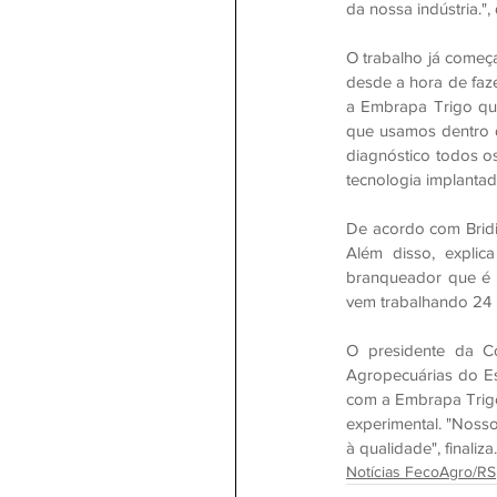
da nossa indústria.",
O trabalho já começa
desde a hora de faze
a Embrapa Trigo que
que usamos dentro d
diagnóstico todos o
tecnologia implantad
De acordo com Bridi,
Além disso, explic
branqueador que é a
vem trabalhando 24 
O presidente da Co
Agropecuárias do Es
com a Embrapa Trigo
experimental. "Noss
à qualidade", finaliza.
Notícias FecoAgro/RS