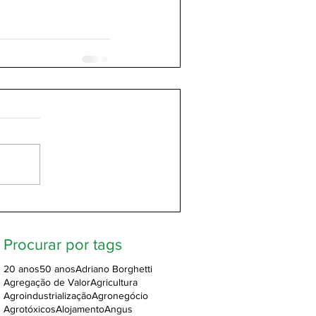
Procurar por tags
20 anos
50 anos
Adriano Borghetti
Agregação de Valor
Agricultura
Agroindustrialização
Agronegócio
Agrotóxicos
Alojamento
Angus