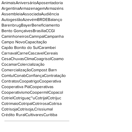
Animais
Aniversário
Aposentadoria
Argentina
Armazenagem
Armazéns
Assembleia
Associada
Audiência
Autogestão
Azevém
BRDE
Balanço
Barenbrug
Bayer
Beneficiamento
Bento Gonçalves
Brasília
CCGl
Caminhoneiros
Camnpal
Campanha
Campo Novo
Capacitação
Capão Bonito do Sul
Carambeí
Carnaval
Carne
Cascavel
Cereais
Cesa
Chuvas
Clima
Coagrisol
Coamo
Cocamar
Colercialização
Comercialização
Compost Barn
Comtul
Conab
Confiança
Contratação
Contratos
Coopatrigo
Cooperativa
Cooperativa Piá
Cooperativas
Cooperativismo
Coopermil
Copacol
Cotriel
Cotriguaç~u
Cotrijal
Cotrijuc
Cotrimaio
Cotripal
Cotrirosa
Cotrisa
Cotrisoja
Cotrisoja,
Crissiumal
Crédito Rural
Cultivares
Curitiba