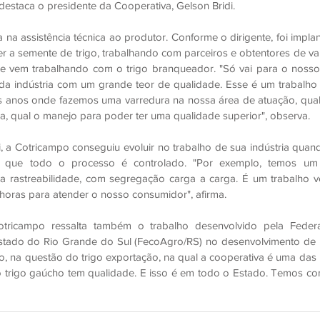
 destaca o presidente da Cooperativa, Gelson Bridi.
 na assistência técnica ao produtor. Conforme o dirigente, foi imp
r a semente de trigo, trabalhando com parceiros e obtentores de va
 vem trabalhando com o trigo branqueador. "Só vai para o nosso 
a indústria com um grande teor de qualidade. Esse é um trabalho
s anos onde fazemos uma varredura na nossa área de atuação, qual a
a, qual o manejo para poder ter uma qualidade superior", observa.
 a Cotricampo conseguiu evoluir no trabalho de sua indústria quand
a que todo o processo é controlado. "Por exemplo, temos um b
 rastreabilidade, com segregação carga a carga. É um trabalho ve
horas para atender o nosso consumidor", afirma.
tricampo ressalta também o trabalho desenvolvido pela Federa
tado do Rio Grande do Sul (FecoAgro/RS) no desenvolvimento de u
, na questão do trigo exportação, na qual a cooperativa é uma das 
o trigo gaúcho tem qualidade. E isso é em todo o Estado. Temos co