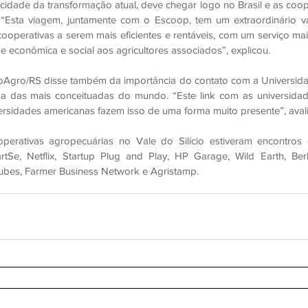
idade da transformação atual, deve chegar logo no Brasil e as coop
“Esta viagem, juntamente com o Escoop, tem um extraordinário va
cooperativas a serem mais eficientes e rentáveis, com um serviço mai
de econômica e social aos agricultores associados”, explicou.
Agro/RS disse também da importância do contato com a Universidade,
uma das mais conceituadas do mundo. “Este link com as universida
rsidades americanas fazem isso de uma forma muito presente”, aval
erativas agropecuárias no Vale do Silício estiveram encontros 
Se, Netflix, Startup Plug and Play, HP Garage, Wild Earth, Berk
ubes, Farmer Business Network e Agristamp.