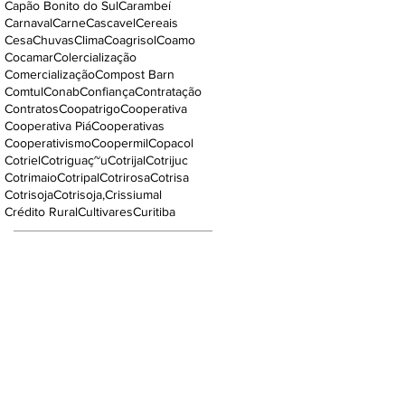
Capão Bonito do Sul
Carambeí
Carnaval
Carne
Cascavel
Cereais
Cesa
Chuvas
Clima
Coagrisol
Coamo
Cocamar
Colercialização
Comercialização
Compost Barn
Comtul
Conab
Confiança
Contratação
Contratos
Coopatrigo
Cooperativa
Cooperativa Piá
Cooperativas
Cooperativismo
Coopermil
Copacol
Cotriel
Cotriguaç~u
Cotrijal
Cotrijuc
Cotrimaio
Cotripal
Cotrirosa
Cotrisa
Cotrisoja
Cotrisoja,
Crissiumal
Crédito Rural
Cultivares
Curitiba