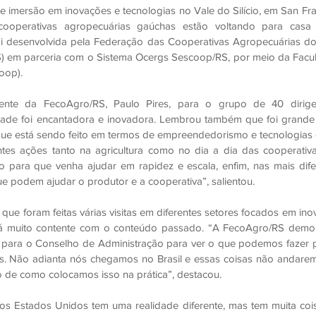
imersão em inovações e tecnologias no Vale do Silício, em San Fran
cooperativas agropecuárias gaúchas estão voltando para casa
i desenvolvida pela Federação das Cooperativas Agropecuárias do
) em parceria com o Sistema Ocergs Sescoop/RS, por meio da Facu
oop).
nte da FecoAgro/RS, Paulo Pires, para o grupo de 40 dirigen
idade foi encantadora e inovadora. Lembrou também que foi grand
que está sendo feito em termos de empreendedorismo e tecnologias q
ntes ações tanto na agricultura como no dia a dia das cooperativas
 para que venha ajudar em rapidez e escala, enfim, nas mais difere
e podem ajudar o produtor e a cooperativa”, salientou. 
u que foram feitas várias visitas em diferentes setores focados em in
á muito contente com o conteúdo passado. “A FecoAgro/RS demon
 para o Conselho de Administração para ver o que podemos fazer p
as. Não adianta nós chegamos no Brasil e essas coisas não andare
de como colocamos isso na prática”, destacou.
os Estados Unidos tem uma realidade diferente, mas tem muita cois