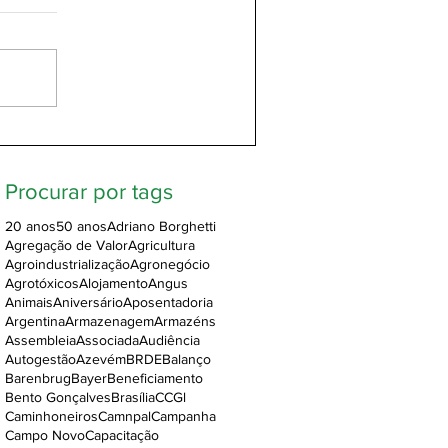
Procurar por tags
20 anos
50 anos
Adriano Borghetti
Agregação de Valor
Agricultura
Agroindustrialização
Agronegócio
Agrotóxicos
Alojamento
Angus
Animais
Aniversário
Aposentadoria
Argentina
Armazenagem
Armazéns
Assembleia
Associada
Audiência
Autogestão
Azevém
BRDE
Balanço
Barenbrug
Bayer
Beneficiamento
Bento Gonçalves
Brasília
CCGl
Caminhoneiros
Camnpal
Campanha
Campo Novo
Capacitação