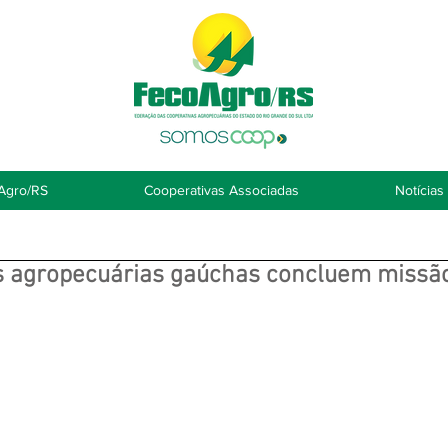
Agro/RS
Cooperativas Associadas
Notícias
s agropecuárias gaúchas concluem missão