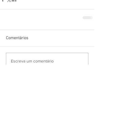
Comentários
Escreva um comentário
Procurar por tags
20 anos
50 anos
Adriano Borghetti
Agregação de Valor
Agricultura
Agroindustrialização
Agronegócio
Agrotóxicos
Alojamento
Angus
Animais
Aniversário
Aposentadoria
Argentina
Armazenagem
Armazéns
Assembleia
Associada
Audiência
Autogestão
Azevém
BRDE
Balanço
Barenbrug