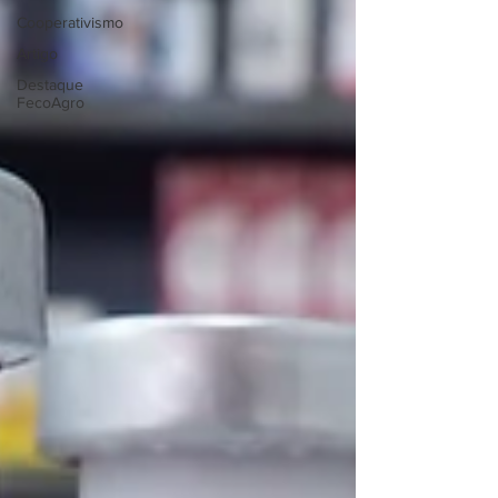
Cooperativismo
Artigo
Destaque
FecoAgro